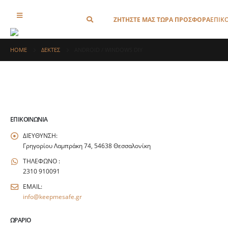
ΖΗΤΗΣΤΕ ΜΑΣ ΤΩΡΑ ΠΡΟΣΦΟΡΑ
ΕΠΙΚ
HOME
ΔΕΚΤΕΣ
ANDROID / WINDOWS DIY
ΕΠΙΚΟΙΝΩΝΊΑ
ΔΙΕΥΘΥΝΣΗ:
Γρηγορίου Λαμπράκη 74, 54638 Θεσσαλονίκη
ΤΗΛΕΦΩΝΟ :
2310 910091
EMAIL:
info@keepmesafe.gr
ΩΡΆΡΙΟ