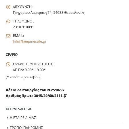
ΔΙΕΥΘΥΝΣΗ:
Γρηγορίου Λαμπράκη 74, 54638 Θεσσαλονίκη
ΤΗΛΕΦΩΝΟ :
2310 910091
EMAIL:
info@keepmesafe.gr
ΩΡΆΡΙΟ
ΩΡΑΡΙΟ ΕΞΥΠΗΡΕΤΗΣΗΣ:
ΔΕ-ΠΑ: 9.00*-19.00*
(* κατόπιν ραντεβού)
Άδεια Λειτουργίας του Ν.2518/97
Αριθμός Πρωτ.: 3015/39/60/3111-β'
KEEPMESAFE.GR
Η ΕΤΑΙΡΕΙΑ ΜΑΣ
ΤΡΟΠΟΙ ΠΛΗΡΩΜΗΣ