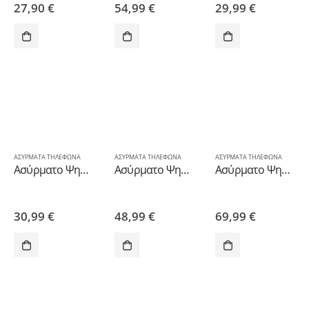
27,90
€
54,99
€
29,99
€
ΑΣΥΡΜΑΤΑ ΤΗΛΕΦΩΝΑ
ΑΣΥΡΜΑΤΑ ΤΗΛΕΦΩΝΑ
ΑΣΥΡΜΑΤΑ ΤΗΛΕΦΩΝΑ
Ασύρματο Ψηφιακό Τηλέφωνο Panasonic KX-TG2511GRT Μαύρο
Ασύρματο Ψηφιακό Τηλέφωνο Panasonic KX-TG6851JTB με Μεγάλη Οθόνη και Ανοιχτή Ακρόαση Μαύρο-Ασημί
Ασύρματο Ψηφιακό Τηλέφωνο Panasonic KX-TGH220GRB Μαύρο με Τηλεφωνητή
30,99
€
48,99
€
69,99
€