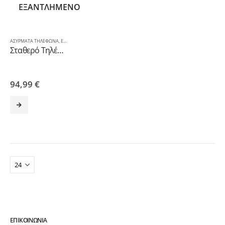
ΕΞΑΝΤΛΗΜΈΝΟ
ΑΣΥΡΜΑΤΑ ΤΗΛΕΦΩΝΑ
,
ΕΝΣΥΡΜΑΤΑ ΤΗΛΕΦΩΝΑ
,
ΤΗΛΕΠΙΚΟΙΝΩΝΙΕΣ
,
ΤΗΛΕΦΩΝΙΚΕΣ ΣΥΣΚΕΥΕΣ
Σταθερό Τηλέφωνο Panasonic KX-TGF310EXM Μαύρο+Ασύρματο Τηλέφωνο με ειδοποίηση κλήσης στην αναμονή
94,99
€
ΕΠΙΚΟΙΝΩΝΊΑ