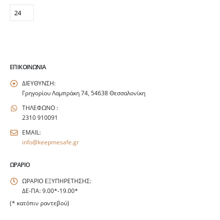
ΕΠΙΚΟΙΝΩΝΊΑ
ΔΙΕΥΘΥΝΣΗ:
Γρηγορίου Λαμπράκη 74, 54638 Θεσσαλονίκη
ΤΗΛΕΦΩΝΟ :
2310 910091
EMAIL:
info@keepmesafe.gr
ΩΡΆΡΙΟ
ΩΡΑΡΙΟ ΕΞΥΠΗΡΕΤΗΣΗΣ:
ΔΕ-ΠΑ: 9.00*-19.00*
(* κατόπιν ραντεβού)