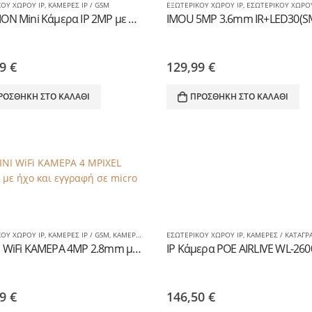
ΚΟΥ ΧΩΡΟΥ IP
,
ΚΑΜΕΡΕΣ IP / GSM
ΕΞΩΤΕΡΙΚΟΥ ΧΩΡΟΥ IP
,
ΕΣΩΤΕΡΙΚΟΥ ΧΩΡΟΥ
HIKVISION Mini Κάμερα IP 2MP με Motion Detection για εσωτερική τοποθέτηση
99
€
129,99
€
ΡΟΣΘΉΚΗ ΣΤΟ ΚΑΛΆΘΙ
ΠΡΟΣΘΉΚΗ ΣΤΟ ΚΑΛΆΘΙ
ΚΟΥ ΧΩΡΟΥ IP
,
ΚΑΜΕΡΕΣ IP / GSM
,
ΚΑΜΕΡΕΣ ΕΙΔΙΚΕΣ-ΗΛΙΑΚΕΣ / ΑΥΤΟΝΟΜΕΣ
ΕΣΩΤΕΡΙΚΟΥ ΧΩΡΟΥ IP
,
ΚΑΜΕΡΕΣ / ΚΑΤΑΓΡΑΦΙΚΑ 
IP MINI WiFi ΚΑΜΕΡΑ 4MP 2.8mm με ήχο και εγγραφή σε micro sd
99
€
146,50
€