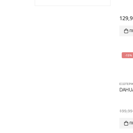
129,
Π
-15%
ΕΞΩΤΕΡΙ
199,9
Π