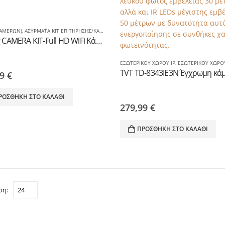
ΚΑΜΕΡΏΝ)
,
ΑΣΥΡΜΑΤΑ ΚΙΤ ΕΠΙΤΗΡΗΣΗΣ/ΚΑΤΑΓΡΑΦΗΣ
,
ΕΞΩΤΕΡΙΚΟΥ ΧΩΡΟΥ IP
,
ΕΣΩΤΕΡΙΚΟΥ ΧΩ
Strong CAMERA KIT-Full HD WiFi Κάμερες επαναφορτιζόμενες με αυτονομία 6μηνών,με ήχο & ομιλία & καταγραφικό
ΕΞΩΤΕΡΙΚΟΥ ΧΩΡΟΥ IP
,
ΕΣΩΤΕΡΙΚΟΥ ΧΩΡΟΥ
99
€
ΡΟΣΘΉΚΗ ΣΤΟ ΚΑΛΆΘΙ
279,99
€
ΠΡΟΣΘΉΚΗ ΣΤΟ ΚΑΛΆΘΙ
ση: