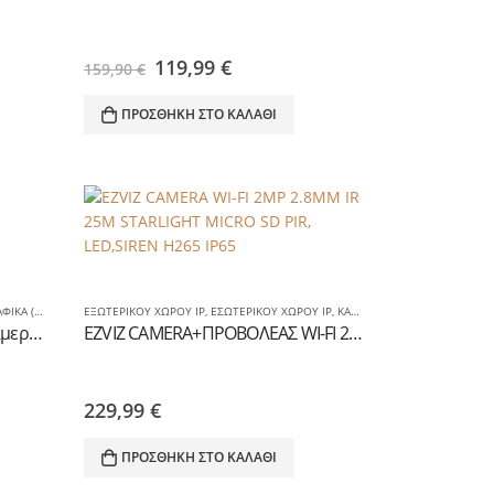
Original
Η
119,99
€
159,90
€
price
τρέχουσα
was:
τιμή
ΠΡΟΣΘΉΚΗ ΣΤΟ ΚΑΛΆΘΙ
159,90 €.
είναι:
119,99 €.
(D.I.Y.)
,
ΚΑΜΕΡΕΣ ΕΙΔΙΚΕΣ-ΗΛΙΑΚΕΣ / ΑΥΤΟΝΟΜΕΣ
ΕΞΩΤΕΡΙΚΟΥ ΧΩΡΟΥ IP
,
ΕΣΩΤΕΡΙΚΟΥ ΧΩΡΟΥ IP
,
ΚΑΜΕΡΕΣ / ΚΑΤΑΓΡΑΦΙΚΑ (D.I.Y.)
EOS DFE-300W Πανοραμική κάμερα 1.3MP Wifi IP, εσωτερικού χώρου FISHEYE
EZVIZ CAMERA+ΠΡΟΒΟΛΕΑΣ WI-FI 2MP 2.8ΜΜ IR 25M STARLIGHT MICRO SD PIR, LED,SIREN H265 IP65
229,99
€
ΠΡΟΣΘΉΚΗ ΣΤΟ ΚΑΛΆΘΙ