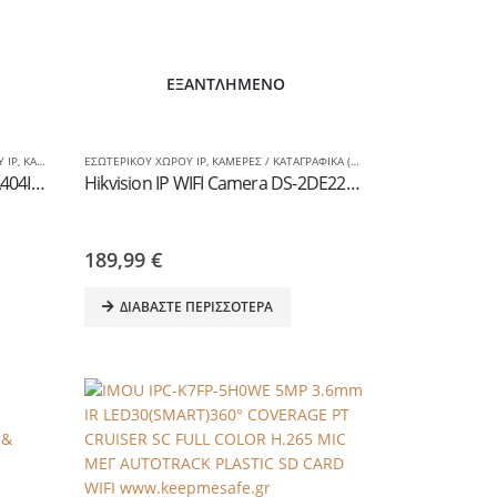
ΕΞΑΝΤΛΗΜΈΝΟ
 IP
,
ΚΑΜΕΡΕΣ IP / GSM
ΕΣΩΤΕΡΙΚΟΥ ΧΩΡΟΥ IP
,
ΚΑΜΕΡΕΣ / ΚΑΤΑΓΡΑΦΙΚΑ (D.I.Y.)
,
ΚΑΜΕΡΕΣ IP / GSM
Hikvision IP 4MPIXEL DS-2DE3A404IW-DE/W Speed Dome Camera 2.8-12mm
Hikvision IP WIFI Camera DS-2DE2202I-DE3/W 2MP mini PTZ 3,6-8,6mm
189,99
€
ΔΙΑΒΆΣΤΕ ΠΕΡΙΣΣΌΤΕΡΑ