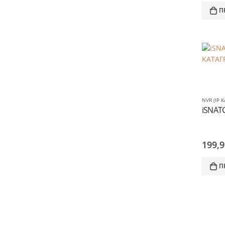
Π
NVR (IP 
199,
Π