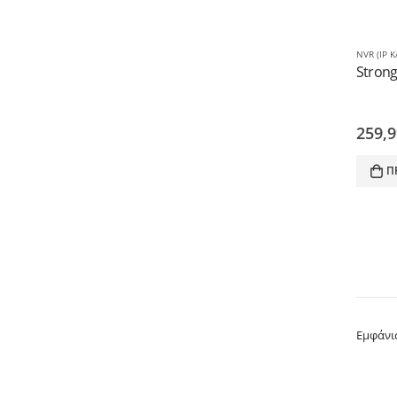
NVR (IP 
259,
Π
Εμφάνι