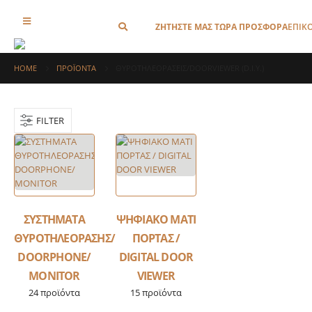
ΖΗΤΗΣΤΕ ΜΑΣ ΤΩΡΑ ΠΡΟΣΦΟΡΑ
ΕΠΙΚ
HOME
ΠΡΟΪΌΝΤΑ
ΘΥΡΟΤΗΛΕΟΡΑΣΕΙΣ/DOORVIEWER (D.I.Y.)
FILTER
ΣΥΣΤΗΜΑΤΑ
ΨΗΦΙΑΚΟ ΜΑΤΙ
LLERS
ΘΥΡΟΤΗΛΕΟΡΑΣΗΣ/
ΠΟΡΤΑΣ /
DOORPHONE/
DIGITAL DOOR
MONITOR
VIEWER
24
προϊόντα
15
προϊόντα