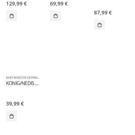
129,99
€
69,99
€
87,99
€
BABY MONITOR ΑΣΥΡΜΑΤΗ ΕΝΔΟΕΠΙΚΟΙΝΩΝΙΑ & ΕΠΙΤΗΡΗΣΗ ΜΩΡΟΥ
KONIG/NEDIS BM10 Aσύρματο baby monitor.Εύρος ασύρματης μετάδοσης έως 300m
39,99
€