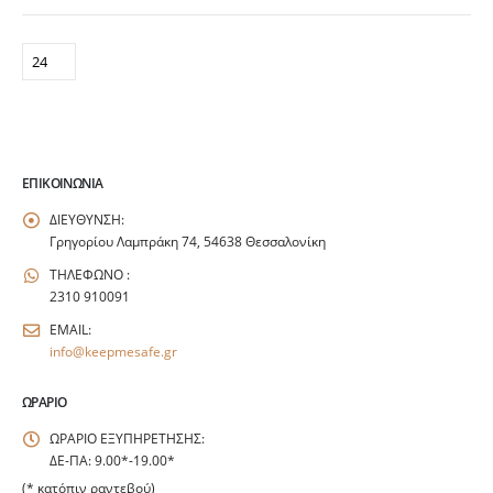
ΕΠΙΚΟΙΝΩΝΊΑ
ΔΙΕΥΘΥΝΣΗ:
Γρηγορίου Λαμπράκη 74, 54638 Θεσσαλονίκη
ΤΗΛΕΦΩΝΟ :
2310 910091
EMAIL:
info@keepmesafe.gr
ΩΡΆΡΙΟ
ΩΡΑΡΙΟ ΕΞΥΠΗΡΕΤΗΣΗΣ:
ΔΕ-ΠΑ: 9.00*-19.00*
(* κατόπιν ραντεβού)