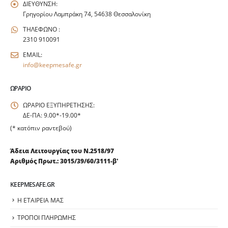
ΔΙΕΥΘΥΝΣΗ:
Γρηγορίου Λαμπράκη 74, 54638 Θεσσαλονίκη
ΤΗΛΕΦΩΝΟ :
2310 910091
EMAIL:
info@keepmesafe.gr
ΩΡΆΡΙΟ
ΩΡΑΡΙΟ ΕΞΥΠΗΡΕΤΗΣΗΣ:
ΔΕ-ΠΑ: 9.00*-19.00*
(* κατόπιν ραντεβού)
Άδεια Λειτουργίας του Ν.2518/97
Αριθμός Πρωτ.: 3015/39/60/3111-β'
KEEPMESAFE.GR
Η ΕΤΑΙΡΕΙΑ ΜΑΣ
ΤΡΟΠΟΙ ΠΛΗΡΩΜΗΣ