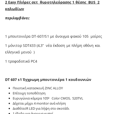
2 Easy Πλήρες σετ θυροτηλεόρασης 1 θέσης BUS 2
καλωδίων
περιλαμβάνει:
1 μπουτονιέρα DT-607/S1 με άνοιγμα φακού 105 μοίρες
1 μόνιτορ SDT433 (4,3’’ νέα έκδοση με πλήρη οθόνη και
ελληνικό μενού )
1 τροφοδοτικό PC4
DT 607 s1
Έγχρωμη μπουτονιέρα 1 κουδουνιών
Ποιοτική κατασκευή ZINC ALLOY
Επίτοιχη τοποθέτηση
Ευρυγώνια κάμερα 105⁰ Color CMOS, 520TVL
Δέχεται μέχρι 4 monitor ανά κλήση
ΔιαθέτειIR LED για λήψη στο σκοτάδι
1 έξοδο για άνοιγμα κυπρί