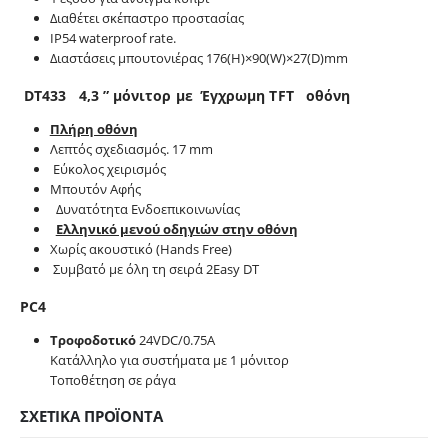
Διαθέτει σκέπαστρο προστασίας
IP54 waterproof rate.
Διαστάσεις μπουτονιέρας 176(H)×90(W)×27(D)mm
DT433 4,3 ” μόνιτορ με Έγχρωμη TFT οθόνη
Πλήρη οθόνη
Λεπτός σχεδιασμός. 17 mm
Εύκολος χειρισμός
Μπουτόν Αφής
Δυνατότητα Ενδοεπικοινωνίας
Ελληνικό μενού οδηγιών στην οθόνη
Χωρίς ακουστικό (Hands Free)
Συμβατό με όλη τη σειρά 2Easy DT
PC4
Τροφοδοτικό
24VDC/0.75A
Κατάλληλο για συστήματα με 1 μόνιτορ
Τοποθέτηση σε ράγα
ΣΧΕΤΙΚΆ ΠΡΟΪΌΝΤΑ