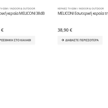
 TV-GSM / INDOOR & OUTDOOR
ΚΕΡΑΙΕΣ TV-GSM / INDOOR & OUTDOOR
ική κεραία MELICONI 38dB
0
€
38,90
€
ΡΟΣΘΉΚΗ ΣΤΟ ΚΑΛΆΘΙ
ΔΙΑΒΆΣΤΕ ΠΕΡΙΣΣΌΤΕΡΑ