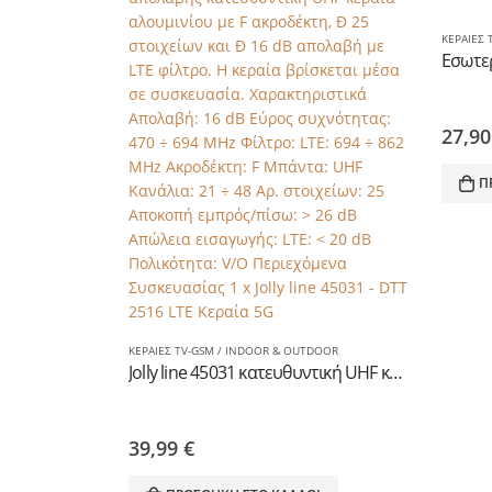
ΚΕΡΑΙΕΣ
Εσωτερ
27,9
Π
ΚΕΡΑΙΕΣ TV-GSM / INDOOR & OUTDOOR
Jolly line 45031 κατευθυντική UHF κεραία αλουμινίου με F ακροδέκτη, Ð 25 στοιχείων 16 dB με LTE φίλτρο
39,99
€