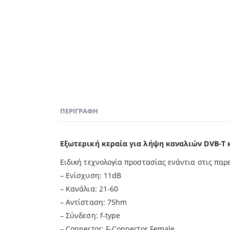
ΠΕΡΙΓΡΑΦΉ
Εξωτερική κεραία για λήψη καναλιών
DVB
-T
Ειδική τεχνολογία προστασίας ενάντια στις παρ
– Ενίσχυση: 11dB
– Κανάλια: 21-60
– Αντίσταση: 75hm
– Σύνδεση: f-type
– Connector: F-Connector Female