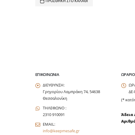
ΠΡΟΣΘΉΚΗ ΣΤΟ ΚΑΛΆΘΙ
ΕΠΙΚΟΙΝΩΝΊΑ
ΩΡΆΡΙΟ
ΔΙΕΥΘΥΝΣΗ:
ΩΡ
Γρηγορίου Λαμπράκη 74, 54638
ΔΕ-
Θεσσαλονίκη
(* κατό
ΤΗΛΕΦΩΝΟ :
2310 910091
Άδεια 
Αριθμό
EMAIL:
info@keepmesafe.gr