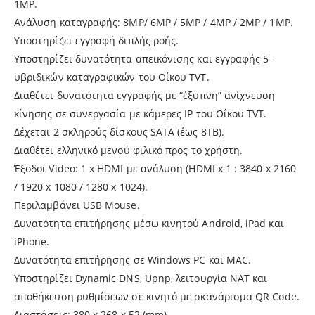
1MP.
Ανάλυση καταγραφής: 8MP/ 6MP / 5MP / 4MP / 2MP / 1MP.
Υποστηρίζει εγγραφή διπλής ροής.
Υποστηρίζει δυνατότητα απεικόνισης και εγγραφής 5-
υβριδικών καταγραφικών του Οίκου ΤVT.
Διαθέτει δυνατότητα εγγραφής με “έξυπνη” ανίχνευση
κίνησης σε συνεργασία με κάμερες IP του Οίκου ΤVT.
Δέχεται 2 σκληρούς δίσκους SATA (έως 8ΤΒ).
Διαθέτει ελληνικό μενού φιλικό προς το χρήστη.
Έξοδοι Video: 1 x HDMI με ανάλυση (HDMI x 1 : 3840 x 2160
/ 1920 x 1080 / 1280 x 1024).
Περιλαμβάνει USB Mouse.
Δυνατότητα επιτήρησης μέσω κινητού Android, iPad και
iPhone.
Δυνατότητα επιτήρησης σε Windows PC και MAC.
Υποστηρίζει Dynamic DNS, Upnp, λειτουργία ΝΑΤ και
αποθήκευση ρυθμίσεων σε κινητό με σκανάρισμα QR Code.
Διαστάσεις: 380 x 268 x 52 (mm).