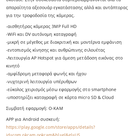
απαραίτητα αξεσουάρ εγκατάστασης αλλά και αντάπτορας
για την τροφοδοσία της κάμερας.
-αισθητήρας κάμερας 3MP Full HD
-WiFi και DV αυτόνομη καταγραφή
-μικρή σε μέγεθος με διακριτική και μοντέρνα εμφάνιση
-εντοπισμός κίνησης και ανθρώπινης σιλουέτας
-Λειτουργία AP Hotspot για άμεση μετάδοση εικόνας στο
κινητό
-αμφίδρομη μεταφορά φωνής και ήχου
-νυχτερινή λειτουργία υπέρυθρων
-εύκολος χειρισμός μέσω εφαρμογής στο smartphone
-υποστηρίζει καταγραφή σε κάρτα micro SD & Cloud
Συμβατή εφαρμογή: O-KAM
APP για Android συσκευή:
https://play.google.com/store/apps/details?
id=com.okcam.ookcam&hl=el&gl=US