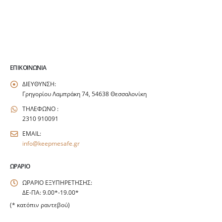
ΕΠΙΚΟΙΝΩΝΊΑ
ΔΙΕΥΘΥΝΣΗ:
Γρηγορίου Λαμπράκη 74, 54638 Θεσσαλονίκη
ΤΗΛΕΦΩΝΟ :
2310 910091
EMAIL:
info@keepmesafe.gr
ΩΡΆΡΙΟ
ΩΡΑΡΙΟ ΕΞΥΠΗΡΕΤΗΣΗΣ:
ΔΕ-ΠΑ: 9.00*-19.00*
(* κατόπιν ραντεβού)