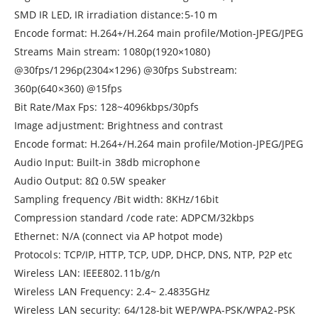
SMD IR LED, IR irradiation distance:5-10 m
Encode format: H.264+/H.264 main profile/Motion-JPEG/JPEG
Streams Main stream: 1080p(1920×1080)
@30fps/1296p(2304×1296) @30fps Substream:
360p(640×360) @15fps
Bit Rate/Max Fps: 128~4096kbps/30pfs
Image adjustment: Brightness and contrast
Encode format: H.264+/H.264 main profile/Motion-JPEG/JPEG
Audio Input: Built-in 38db microphone
Audio Output: 8Ω 0.5W speaker
Sampling frequency /Bit width: 8KHz/16bit
Compression standard /code rate: ADPCM/32kbps
Ethernet: N/A (connect via AP hotpot mode)
Protocols: TCP/IP, HTTP, TCP, UDP, DHCP, DNS, NTP, P2P etc
Wireless LAN: IEEE802.11b/g/n
Wireless LAN Frequency: 2.4~ 2.4835GHz
Wireless LAN security: 64/128-bit WEP/WPA-PSK/WPA2-PSK