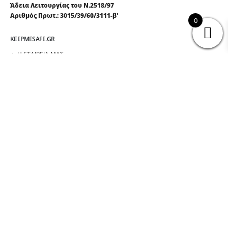
Άδεια Λειτουργίας του Ν.2518/97
Αριθμός Πρωτ.: 3015/39/60/3111-β'
0
KEEPMESAFE.GR
Η ΕΤΑΙΡΕΙΑ ΜΑΣ
ΤΡΟΠΟΙ ΠΛΗΡΩΜΗΣ
ΑΠΟΣΤΟΛΗ ΠΡΟΪΟΝΤΩΝ
ΟΡΟΙ ΧΡΗΣΗΣ
ΑΚΟΛΟΥΘΉΣΤΕ ΜΑΣ