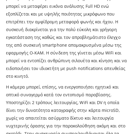
μπορεί να μεταφέρει εικόνα ανάλυσης Full HD ενώ
εξοπλίζεται και με υψηλής ποιότητας μικρόφωνο που
επιτρέπει την αμφίδρομη μεταφορά φωνής και ήχου. Η
συσκευή διακρίνεται για την πολύ εύκολη και γρήγορη
εγκατάσταση της καθώς και τον απροβλημάτιστο έλεγχο
της από συσκευή smartphone απομακρυσμένα μέσω της
εφαρμογής O-KAM. Η σύνδεση της γίνεται μέσω WiFi και
μπορεί να εντοπίζει ανθρώπινη σιλουέτα και κίνηση και να
ειδοποιήσει τον ιδιοκτήτη με push notifications απευθείας
στο κινητό.
Η κάμερα μπορεί, επίσης, να ενεργοποιήσει ηχητικό και
οπτικό συναγερμό κατά τον εντοπισμό παραβίασης.
Υποστηρίζει 2 τρόπους λειτουργίας, WiFi και DV η οποία
δίνει την δυνατότητα καταγραφής στην κάρτα microSD,
χωρίς να απαιτείται ασύρματο δίκτυο και λειτουργία
νυχτερινής όρασης για την παρακολούθηση ακόμη και στο
σκοτάδι. Στην συσκευασία συμπεριλαμβάνονται όλα τα